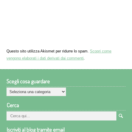
Questo sito utilizza Akismet per ridurre lo spam.
Scopri come
vengono elaborati i dati derivati dai commenti
.
Scegli cosa guardare
Scegli
cosa
Cerca
guardare
Iscriviti al blog tramite email