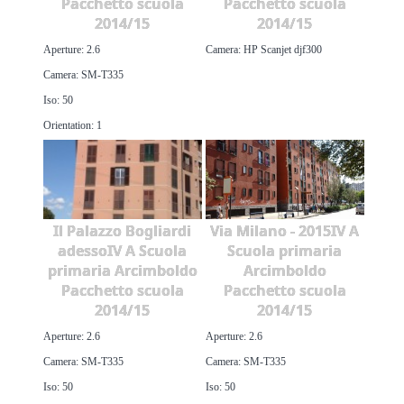
Pacchetto scuola
Pacchetto scuola
2014/15
2014/15
Aperture: 2.6
Camera: HP Scanjet djf300
Camera: SM-T335
Iso: 50
Orientation: 1
Il Palazzo Bogliardi
Via Milano - 2015IV A
adessoIV A Scuola
Scuola primaria
primaria Arcimboldo
Arcimboldo
Pacchetto scuola
Pacchetto scuola
2014/15
2014/15
Aperture: 2.6
Aperture: 2.6
Camera: SM-T335
Camera: SM-T335
Iso: 50
Iso: 50