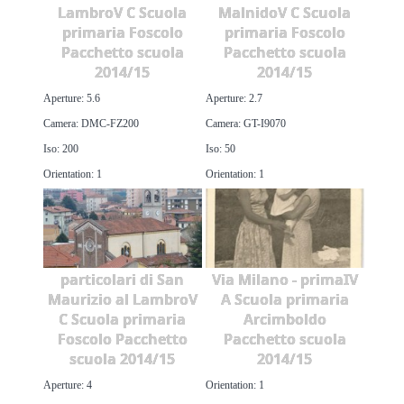
LambroV C Scuola
MalnidoV C Scuola
primaria Foscolo
primaria Foscolo
Pacchetto scuola
Pacchetto scuola
2014/15
2014/15
Aperture: 5.6
Aperture: 2.7
Camera: DMC-FZ200
Camera: GT-I9070
Iso: 200
Iso: 50
Orientation: 1
Orientation: 1
particolari di San
Via Milano - primaIV
Maurizio al LambroV
A Scuola primaria
C Scuola primaria
Arcimboldo
Foscolo Pacchetto
Pacchetto scuola
scuola 2014/15
2014/15
Aperture: 4
Orientation: 1