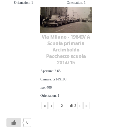
Orientation: 1
Orientation: 1
Via Milano - 1964IV A
Scuola primaria
Arcimboldo
Pacchetto scuola
2014/15
Aperture: 2.65
Camera: GT-I9100
Iso: 400
Orientation: 1
«
‹
di
2
›
»
0