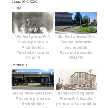
Camera: DMC-FZ200
Iso: 100
Via Asti primaIV A
Via Asti adesso IV A
Scuola primaria
Scuola primaria
Arcimboldo
Arcimboldo
Pacchetto scuola
Pacchetto scuola
2014/15
2014/15
Orientation: 1
Via Milano -adessoIV
Il Palazzo Bogliardi
A Scuola primaria
PrimaIV A Scuola
Arcimboldo
primaria Arcimboldo