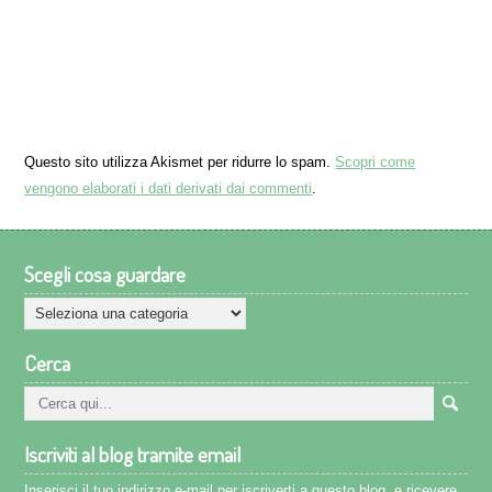
Questo sito utilizza Akismet per ridurre lo spam.
Scopri come
vengono elaborati i dati derivati dai commenti
.
Scegli cosa guardare
Scegli
cosa
Cerca
guardare
Iscriviti al blog tramite email
Inserisci il tuo indirizzo e-mail per iscriverti a questo blog, e ricevere