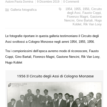
Autore:
Paola Domina
9 Dicembre 2019
0 Commenti
1954
,
1955
,
1956
,
Circuito
Galleria fotografica
degli Assi
,
Fausto Coppi
,
Fiorenzo Magni
,
Gastone
Nencini
,
Gino Bartali
,
Hogo
Koblet
,
Rik Van Looy
Le fotografie riportare in questa galleria testimoniano il Circuito degli
Assi svoltossi a Cologno Monzese negli annni 1954, 1955, 1956.
Tra i compionissimi dell’epoca avremo modo di riconoscere, Fausto
Coppi, Gino Bartali, Fiorenzo Magni, Gastone Nencini, Rik Van Looy,
Hugo Koblet
1956 Il Circuito degli Assi di Cologno Monzese