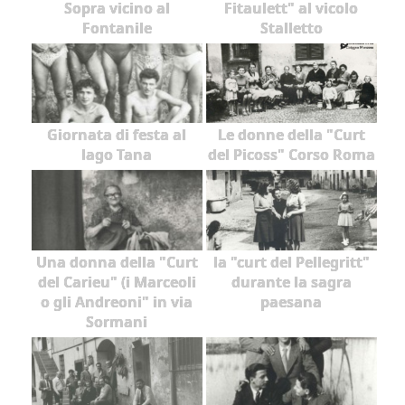
Sopra vicino al
Fitaulett" al vicolo
Fontanile
Stalletto
Giornata di festa al
Le donne della "Curt
lago Tana
del Picoss" Corso Roma
Una donna della "Curt
la "curt del Pellegritt"
del Carieu" (i Marceoli
durante la sagra
o gli Andreoni" in via
paesana
Sormani