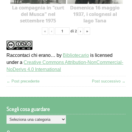
La compagnia in "curt
Domenica 16 maggio
del Musca" nel
1937, i colognesi al
settembre 1975
lago Tana
«
‹
di
2
›
»
Raccontaci chi erano…
by
Bibliotecario
is licensed
under a
Creative Commons Attribution-NonCommercial-
NoDerivs 4.0 International
← Post precedente
Post successivo →
Scegli cosa guardare
Scegli
cosa