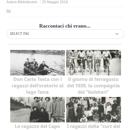
Autore:
Bibliotecario
25 Maggio 2018
Raccontaci chi erano...
SELECT TAG
Don Carlo Testa con i
il giorno di ferragosto
ragazzi dell'oratorio al
del 1939, la compagnia
lago Tana
dei "buletari"
Le ragazze del Capo
I ragazzi della "curt dei