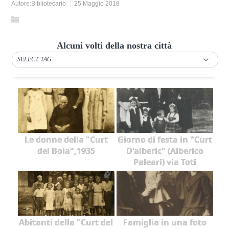
Autore:
Bibliotecario
25 Maggio 2018
Alcuni volti della nostra città
SELECT TAG
Le donne della "Curt
Giorno di festa in "Curt
del Boia",1935
D'alberic" (Alberico
Paleari) via Toti
Abitanti della "Curt del
Famiglia in una foto