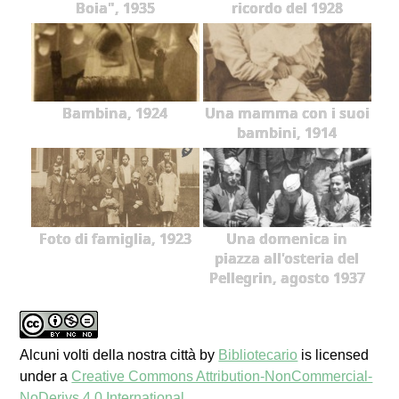
Boia", 1935
ricordo del 1928
Bambina, 1924
Una mamma con i suoi
bambini, 1914
Foto di famiglia, 1923
Una domenica in
piazza all'osteria del
Pellegrin, agosto 1937
Alcuni volti della nostra città
by
Bibliotecario
is licensed
under a
Creative Commons Attribution-NonCommercial-
NoDerivs 4.0 International