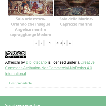
Sala ariostesca-
Sala delle Marine-
Orlando che insegue
Capriccio marino
Angelica mentre
sopraggiunge Medoro
«
‹
di
3
›
»
Affreschi
by
Bibliotecario
is licensed under a
Creative
Commons Attribution-NonCommercial-NoDerivs 4.0
International
← Post precedente
Scegli cosa guardare