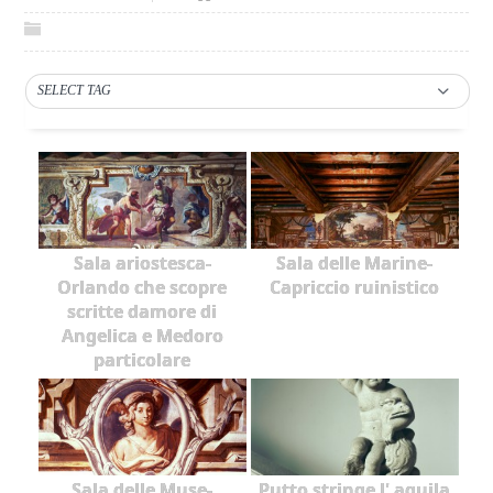
SELECT TAG
Sala ariostesca-
Sala delle Marine-
Orlando che scopre
Capriccio ruinistico
scritte damore di
Angelica e Medoro
particolare
Sala delle Muse-
Putto stringe l' aquila