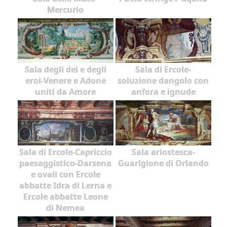
Mercurio
Sala degli dei e degli
Sala di Ercole-
eroi-Venere e Adone
soluzione dangolo con
uniti da Amore
anfora e ignude
Sala di Ercole-Capriccio
Sala ariostesca-
paesaggistico-Darsena
Guarigione di Orlando
e ovali con Ercole
abbatte Idra di Lerna e
Ercole abbatte Leone
di Nemea