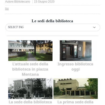
Autore:
Bibliotecario
15 Giugno 2020
Le sedi della biblioteca
SELECT TAG
L'attuale sede della
Ingresso biblioteca
biblioteca in piazza
oggi
Mentana
La sede della biblioteca
La prima sede della