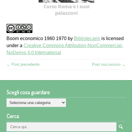
Corso Roma e i suoi
palazzoni
Boom economico 1960 1970
by
Bibliotecario
is licensed
under a
Creative Commons Attribution-NonCommercial-
NoDerivs 4.0 International
← Post precedente
Post successivo →
Scegli cosa guardare
Scegli
cosa
Cerca
guardare